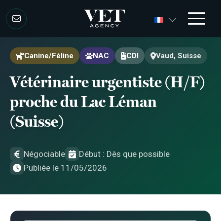
Aller au contenu
Aller au contenu
Canine/Féline
NAC
CDI
Vaud, Suisse
Vétérinaire urgentiste (H/F)
proche du Lac Léman
(Suisse)
Négociable
Début : Dès que possible
Publiée le 11/05/2026