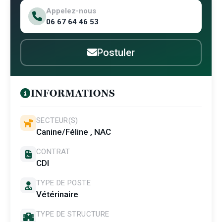
Appelez-nous
06 67 64 46 53
Postuler
INFORMATIONS
SECTEUR(S)
Canine/Féline , NAC
CONTRAT
CDI
TYPE DE POSTE
Vétérinaire
TYPE DE STRUCTURE