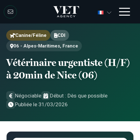
Aller au contenu
Aller au contenu
Canine/Féline
CDI
06 - Alpes-Maritimes, France
Vétérinaire urgentiste (H/F)
à 20min de Nice (06)
Négociable
Début : Dès que possible
Publiée le 31/03/2026