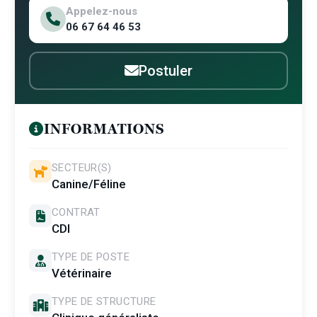
Appelez-nous
06 67 64 46 53
Postuler
INFORMATIONS
SECTEUR(S)
Canine/Féline
CONTRAT
CDI
TYPE DE POSTE
Vétérinaire
TYPE DE STRUCTURE