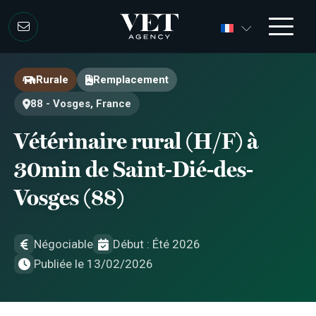
Aller au contenu
Aller au contenu
Rurale
Remplacement
88 - Vosges, France
Vétérinaire rural (H/F) à
30min de Saint-Dié-des-
Vosges (88)
Négociable
Début : Été 2026
Publiée le 13/02/2026