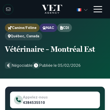
Aller au contenu
Aller au contenu
Canine/Féline
NAC
CDI
Québec, Canada
Vétérinaire – Montréal Est
Négociable
Publiée le 05/02/2026
Appelez-nous
4384535510