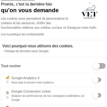
Promis, c'est la dernière fois
qu'on vous demande
Plateforme de Gestion du Consentemen
Les cookies nous permettent de personnaliser le
contenu et les annonces, d'offrir des
c accès à des formations continues
fonctionnalités relatives aux médias sociaux et d'analyser notre trafic.
Lire la politique de confidentialité
es selon vos intérêts et aspirations
Voici pourquoi nous utilisons des cookies.
Partage de données avec Google
Tout cocher
Axeptio consent
Google Analytics 4
s et ASV en France et à l’international avec une approche
?
Nous aide à mesurer notre audience
Essentiel pour la gestion du site web, il permet de mesurer des indicat
Google Conversion Linker
Analyser les performances de nos campagnes publicitaires sur
?
cord avec la personne qui le porte.
Google
Les balises Conversion Linker facilitent la collecte des données rela