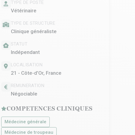
TYPE DE POSTE
Vétérinaire
TYPE DE STRUCTURE
Clinique généraliste
STATUT
Indépendant
LOCALISATION
21 - Côte-d'Or, France
REMUNERATION
Négociable
COMPETENCES CLINIQUES
Médecine générale
Médecine de troupeau