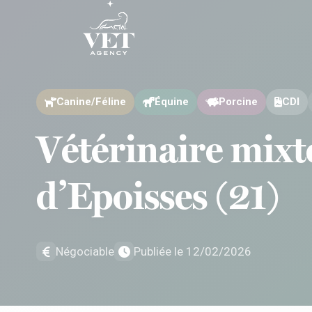
Aller au contenu
Aller au contenu
Canine/Féline
Équine
Porcine
CDI
Vétérinaire mixt
d’Epoisses (21)
Négociable
Publiée le 12/02/2026