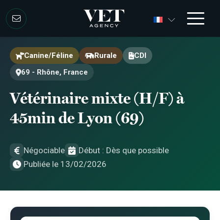
Aller au contenu
Aller au contenu
Canine/Féline
Rurale
CDI
69 - Rhône, France
Vétérinaire mixte (H/F) à
45min de Lyon (69)
Négociable
Début : Dès que possible
Publiée le 13/02/2026