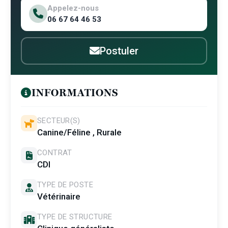
Appelez-nous
06 67 64 46 53
Postuler
INFORMATIONS
SECTEUR(S)
Canine/Féline , Rurale
CONTRAT
CDI
TYPE DE POSTE
Vétérinaire
TYPE DE STRUCTURE