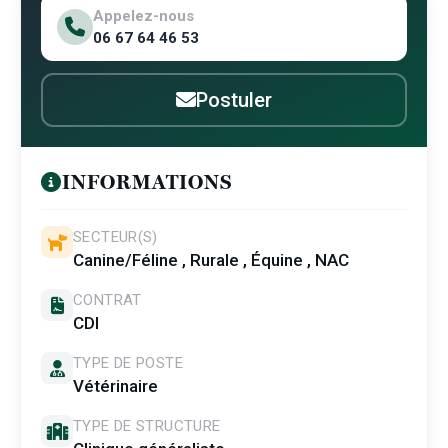
Appelez-nous
06 67 64 46 53
Postuler
INFORMATIONS
SECTEUR(S)
Canine/Féline , Rurale , Équine , NAC
CONTRAT
CDI
TYPE DE POSTE
Vétérinaire
TYPE DE STRUCTURE