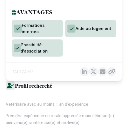
AVANTAGES
Formations
Aide au logement
internes
Possibilité
d'association
PARTAGER
Profil recherché
Vétérinaire avec au moins 1 an d’expérience
Première expérience en rurale appréciée mais débutant(e)
bienvenu(e) si intéressé(e) et motivé(e)