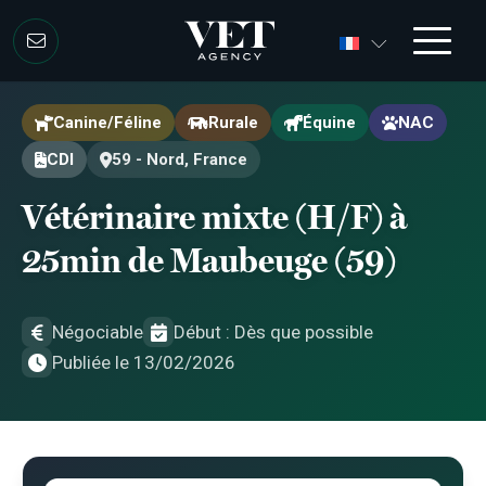
Aller au contenu
Aller au contenu
Canine/Féline
Rurale
Équine
NAC
CDI
59 - Nord, France
Vétérinaire mixte (H/F) à
25min de Maubeuge (59)
Négociable
Début : Dès que possible
Publiée le 13/02/2026