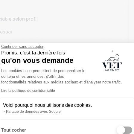
iable selon profil
’essai
Continuer sans accepter
Promis, c'est la dernière fois
qu'on vous demande
Plateforme de Gestion du Consentemen
Les cookies nous permettent de personnaliser le
s et ASV en France et à l’international avec une approche
contenu et les annonces, d'offrir des
fonctionnalités relatives aux médias sociaux et d'analyser notre trafic.
Lire la politique de confidentialité
cord avec la personne qui le porte.
Voici pourquoi nous utilisons des cookies.
 échange confidentiel, gratuit et sans engagement.
Partage de données avec Google
rs, de votre quotidien, et de ce que vous attendez
Tout cocher