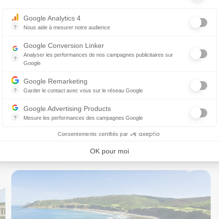
Axeptio consent
nimale (cliniques indépendantes, groupements, CHV,
Google Analytics 4
ser des opportunités cohérentes avec vos attentes,
?
Nous aide à mesurer notre audience
Essentiel pour la gestion du site web, il permet de mesurer des indicat
Google Conversion Linker
Analyser les performances de nos campagnes publicitaires sur
?
Google
Les balises Conversion Linker facilitent la collecte des données rela
Google Remarketing
oute, la transparence et le respect de vos choix.
?
Garder le contact avec vous sur le réseau Google
Le reciblage publicitaire consiste à afficher des messages publicitair
curiosité, nous serons ravis d’en discuter avec vous.
Google Advertising Products
?
Mesure les performances des campagnes Google
Ce service permet aux annonceurs d'acheter des annonces ou des ban
Consentements certifiés par
OK pour moi