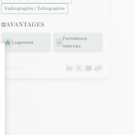
Radiographie / Échographie
AVANTAGES
Formations
Logement
internes
t : Personnalisez vos Options
PARTAGER