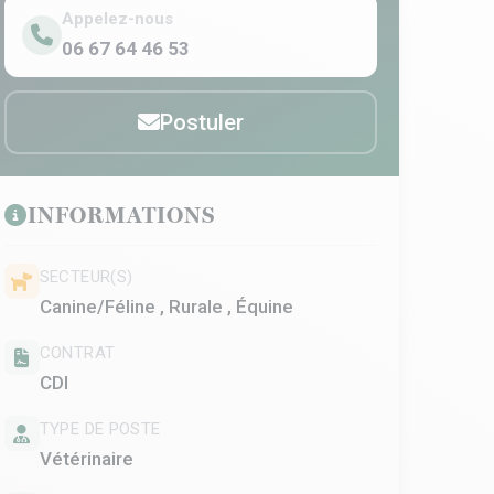
Appelez-nous
06 67 64 46 53
Postuler
INFORMATIONS
SECTEUR(S)
Canine/Féline , Rurale , Équine
CONTRAT
CDI
TYPE DE POSTE
Vétérinaire