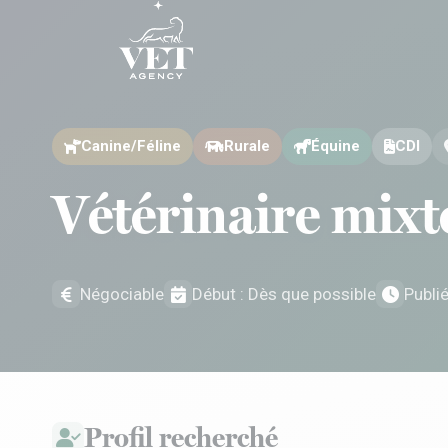
Aller au contenu
Aller au contenu
Canine/Féline
Rurale
Équine
CDI
Vétérinaire mixt
Négociable
Début : Dès que possible
Publi
Profil recherché