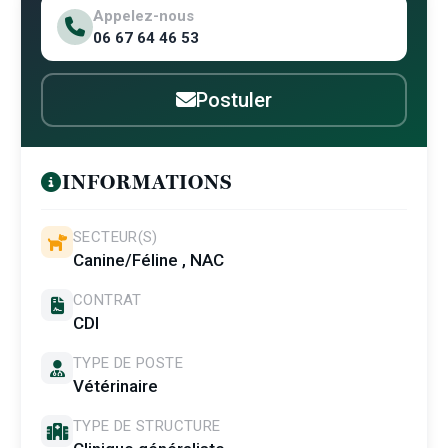
Appelez-nous
06 67 64 46 53
Postuler
INFORMATIONS
SECTEUR(S)
Canine/Féline , NAC
CONTRAT
CDI
TYPE DE POSTE
Vétérinaire
TYPE DE STRUCTURE