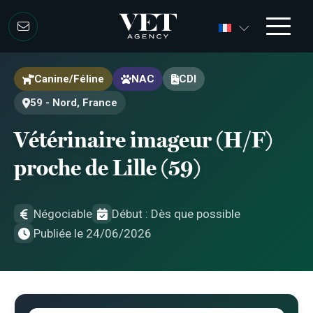
Aller au contenu
Aller au contenu
Canine/Féline
NAC
CDI
59 - Nord, France
Vétérinaire imageur (H/F)
proche de Lille (59)
Négociable
Début : Dès que possible
Publiée le 24/06/2026