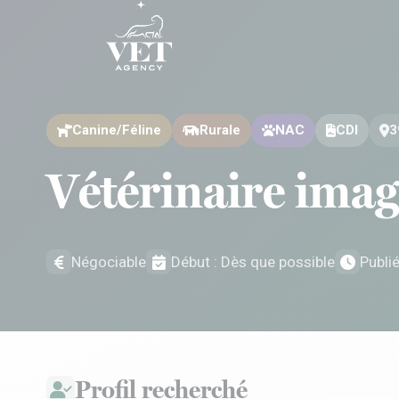
Aller au contenu
Aller au contenu
Canine/Féline
Rurale
NAC
CDI
3
Vétérinaire imag
Négociable
Début : Dès que possible
Publi
Profil recherché