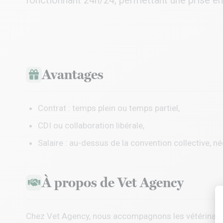
fonctionnant 24h/24, permettant une prise en
Avantages
Contrat : temps plein ou temps partiel,
CDI ou collaboration libérale,
Salaire : au-dessus de la convention collective, né
À propos de Vet Agency
Chez
Vet Agency
, nous accompagnons les vétérinaire