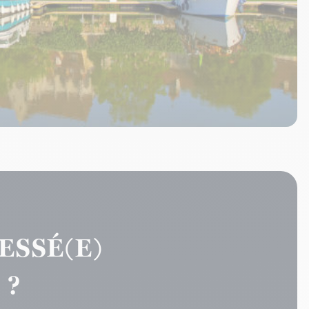
ESSÉ(E)
 ?