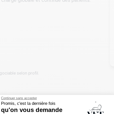
 charge globale et continue des patients.
gociable selon profil.
Continuer sans accepter
Promis, c'est la dernière fois
qu'on vous demande
s et ASV en France et à l’international avec une approche