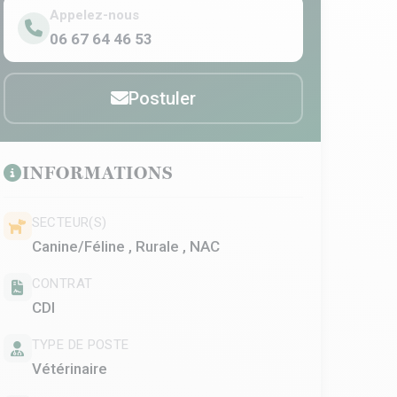
Appelez-nous
06 67 64 46 53
Postuler
INFORMATIONS
SECTEUR(S)
Canine/Féline , Rurale , NAC
CONTRAT
CDI
TYPE DE POSTE
Vétérinaire