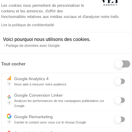
Plateforme de Gestion du Consentemen
Les cookies nous permettent de personnaliser le
contenu et les annonces, d'offrir des
cord avec la personne qui le porte.
fonctionnalités relatives aux médias sociaux et d'analyser notre trafic.
Lire la politique de confidentialité
 échange confidentiel, gratuit et sans engagement.
Voici pourquoi nous utilisons des cookies.
rs, de votre quotidien, et de ce que vous attendez
Partage de données avec Google
nimale (cliniques indépendantes, groupements, CHV,
Tout cocher
ser des opportunités cohérentes avec vos attentes,
Axeptio consent
Google Analytics 4
?
Nous aide à mesurer notre audience
Essentiel pour la gestion du site web, il permet de mesurer des indicat
Google Conversion Linker
Analyser les performances de nos campagnes publicitaires sur
oute, la transparence et le respect de vos choix.
?
Google
Les balises Conversion Linker facilitent la collecte des données rela
curiosité, nous serons ravis d’en discuter avec vous.
Google Remarketing
?
Garder le contact avec vous sur le réseau Google
Le reciblage publicitaire consiste à afficher des messages publicitair