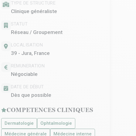
TYPE DE STRUCTURE
Clinique généraliste
STATUT
Réseau / Groupement
LOCALISATION
39 - Jura, France
REMUNERATION
Négociable
DATE DE DÉBUT
Dès que possible
COMPETENCES CLINIQUES
Dermatologie
Ophtalmologie
Médecine générale
Médecine interne