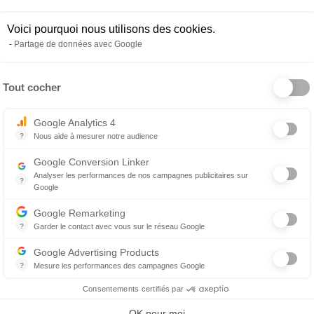
nimale (cliniques indépendantes, groupements, CHV,
Voici pourquoi nous utilisons des cookies.
ser des opportunités cohérentes avec vos attentes,
Partage de données avec Google
Tout cocher
Axeptio consent
oute, la transparence et le respect de vos choix.
Google Analytics 4
?
Nous aide à mesurer notre audience
curiosité, nous serons ravis d’en discuter avec vous.
Essentiel pour la gestion du site web, il permet de mesurer des indicat
Google Conversion Linker
Analyser les performances de nos campagnes publicitaires sur
?
Google
Les balises Conversion Linker facilitent la collecte des données rela
Google Remarketing
?
Garder le contact avec vous sur le réseau Google
Le reciblage publicitaire consiste à afficher des messages publicitair
Google Advertising Products
?
Mesure les performances des campagnes Google
Ce service permet aux annonceurs d'acheter des annonces ou des ban
Consentements certifiés par
OK pour moi