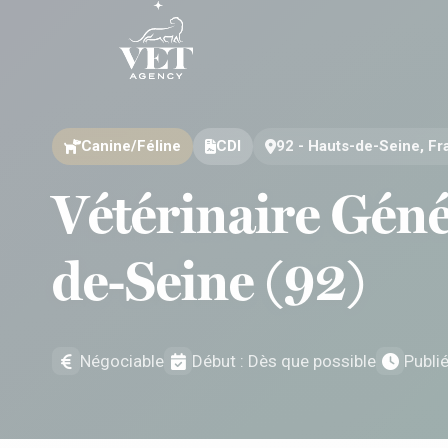
Aller au contenu
Aller au contenu
Canine/Féline
CDI
92 - Hauts-de-Seine, F
Vétérinaire Géné
de-Seine (92)
Négociable
Début : Dès que possible
Publi