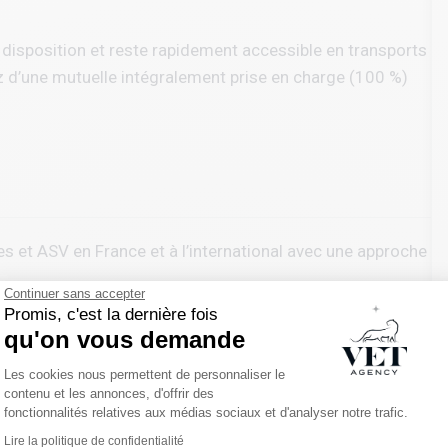
re disposition et reste rapidement accessible en transports
 d’une mutuelle intégralement prise en charge (100 %)
s et ASV en France et à l’international avec une approche
Continuer sans accepter
Promis, c'est la dernière fois
cord avec la personne qui le porte.
qu'on vous demande
 échange confidentiel, gratuit et sans engagement.
Plateforme de Gestion du Consentemen
Les cookies nous permettent de personnaliser le
contenu et les annonces, d'offrir des
rs, de votre quotidien, et de ce que vous attendez
fonctionnalités relatives aux médias sociaux et d'analyser notre trafic.
Lire la politique de confidentialité