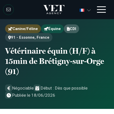
Aller au contenu
Aller au contenu
Canine/Féline
Équine
CDI
91 - Essonne, France
Vétérinaire équin (H/F) à
15min de Brétigny-sur-Orge
(91)
Négociable
Début : Dès que possible
Publiée le 18/06/2026