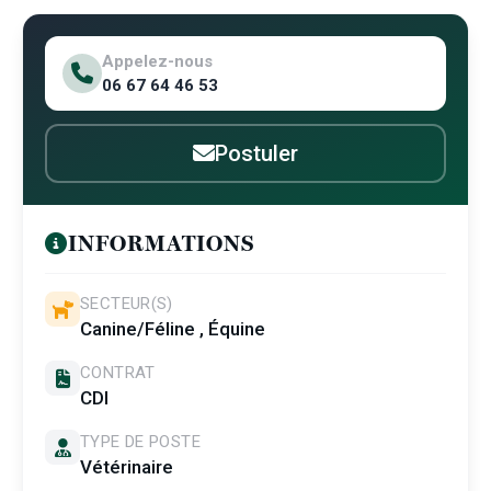
Appelez-nous
06 67 64 46 53
Postuler
INFORMATIONS
SECTEUR(S)
Canine/Féline , Équine
CONTRAT
CDI
TYPE DE POSTE
Vétérinaire