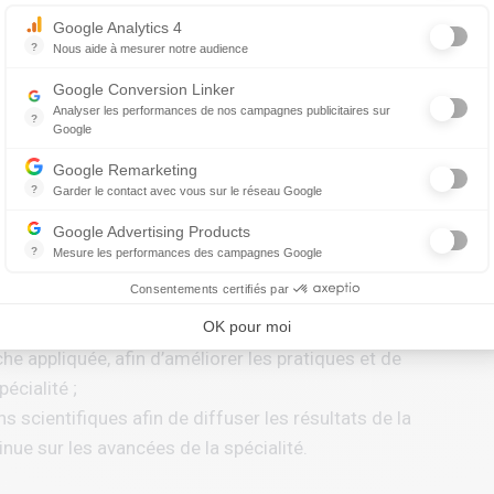
Axeptio consent
Google Analytics 4
?
Nous aide à mesurer notre audience
 à jour les connaissances cliniques et pédagogiques ;
Essentiel pour la gestion du site web, il permet de mesurer des indicat
e vétérinaire et appliquer les bonnes pratiques dans le
Google Conversion Linker
Analyser les performances de nos campagnes publicitaires sur
?
Google
 sein du centre hospitalier, en encourageant l’échange
Les balises Conversion Linker facilitent la collecte des données rela
Google Remarketing
recherches et de leur application dans la pratique
?
Garder le contact avec vous sur le réseau Google
Le reciblage publicitaire consiste à afficher des messages publicitair
Google Advertising Products
 spécialisée :
?
Mesure les performances des campagnes Google
Ce service permet aux annonceurs d'acheter des annonces ou des ban
Consentements certifiés par
rimentale en dentisterie vétérinaire, en collaboration avec
du CHEV ;
OK pour moi
e appliquée, afin d’améliorer les pratiques et de
écialité ;
s scientifiques afin de diffuser les résultats de la
inue sur les avancées de la spécialité.