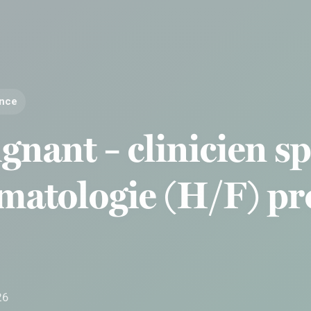
ance
gnant – clinicien sp
tomatologie (H/F) p
26