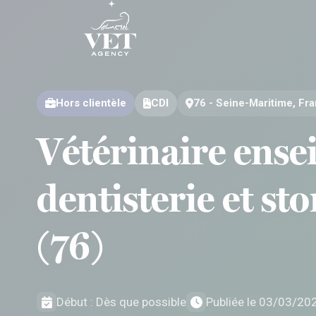
Aller au contenu
Aller au contenu
Hors clientèle
CDI
76 - Seine-Maritime, Fr
Vétérinaire ensei
dentisterie et s
(76)
Début : Dès que possible
Publiée le 03/03/20