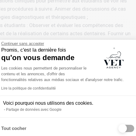
ions cliniques pour permettre aux étudiants de voir les
les procédures à suivre. Animer des discussions de cas
égies diagnostiques et thérapeutiques ;
es étudiants : Observer et évaluer les compétences des
et de la réalisation de certains actes dentaires. Fournir un
t les axes d’amélioration ;
Continuer sans accepter
nts à développer leur autonomie en leur permettant de
Promis, c'est la dernière fois
qu'on vous demande
t en assurant une supervision constante et un soutien
Plateforme de Gestion du Consentemen
Les cookies nous permettent de personnaliser le
contenu et les annonces, d'offrir des
fonctionnalités relatives aux médias sociaux et d'analyser notre trafic.
Lire la politique de confidentialité
à la sortie, en coordination avec les équipes techniques et
Voici pourquoi nous utilisons des cookies.
ion de l’organisation clinique au sein du centre ;
Partage de données avec Google
soin en dentisterie, en appliquant et révisant les
Tout cocher