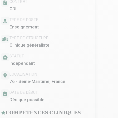
CONTRAT
CDI
TYPE DE POSTE
Enseignement
TYPE DE STRUCTURE
Clinique généraliste
STATUT
Indépendant
LOCALISATION
76 - Seine-Maritime, France
DATE DE DÉBUT
Dès que possible
COMPETENCES CLINIQUES