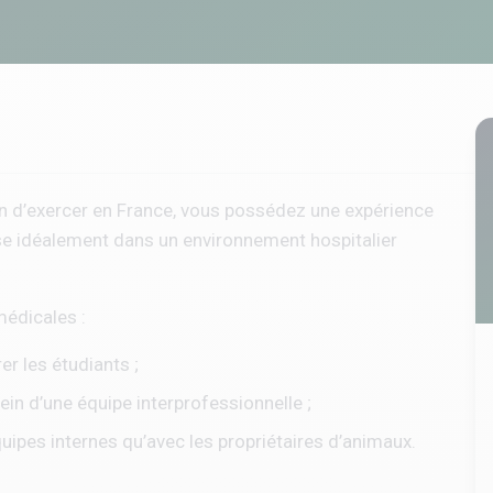
ion d’exercer en France, vous possédez une expérience
ise idéalement dans un environnement hospitalier
édicales :
 les étudiants ;
ein d’une équipe interprofessionnelle ;
pes internes qu’avec les propriétaires d’animaux.