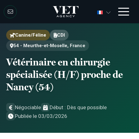
Aller au contenu
Aller au contenu
Canine/Féline
CDI
54 - Meurthe-et-Moselle, France
Vétérinaire en chirurgie
spécialisée (H/F) proche de
Nancy (54)
Négociable
Début : Dès que possible
Publiée le 03/03/2026