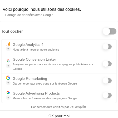
nimale (cliniques indépendantes, groupements, CHV,
Voici pourquoi nous utilisons des cookies.
ser des opportunités cohérentes avec vos attentes,
Partage de données avec Google
Tout cocher
Axeptio consent
oute, la transparence et le respect de vos choix.
Google Analytics 4
?
Nous aide à mesurer notre audience
curiosité, nous serons ravis d’en discuter avec vous.
Essentiel pour la gestion du site web, il permet de mesurer des indicat
Google Conversion Linker
Analyser les performances de nos campagnes publicitaires sur
?
Google
Les balises Conversion Linker facilitent la collecte des données rela
Google Remarketing
?
Garder le contact avec vous sur le réseau Google
Le reciblage publicitaire consiste à afficher des messages publicitair
Google Advertising Products
?
Mesure les performances des campagnes Google
Ce service permet aux annonceurs d'acheter des annonces ou des ban
Consentements certifiés par
OK pour moi