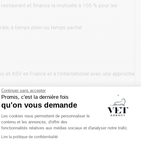
ts restaurant et finance la mutuelle à 100 % pour les
érale, à temps plein ou temps partiel.
s et ASV en France et à l’international avec une approche
Continuer sans accepter
cord avec la personne qui le porte.
Promis, c'est la dernière fois
qu'on vous demande
 échange confidentiel, gratuit et sans engagement.
Plateforme de Gestion du Consentemen
Les cookies nous permettent de personnaliser le
contenu et les annonces, d'offrir des
rs, de votre quotidien, et de ce que vous attendez
fonctionnalités relatives aux médias sociaux et d'analyser notre trafic.
Lire la politique de confidentialité