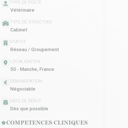
TYPE DE POSTE
Vétérinaire
TYPE DE STRUCTURE
Cabinet
STATUT
Réseau / Groupement
LOCALISATION
50 - Manche, France
REMUNERATION
Négociable
DATE DE DÉBUT
Dès que possible
COMPETENCES CLINIQUES