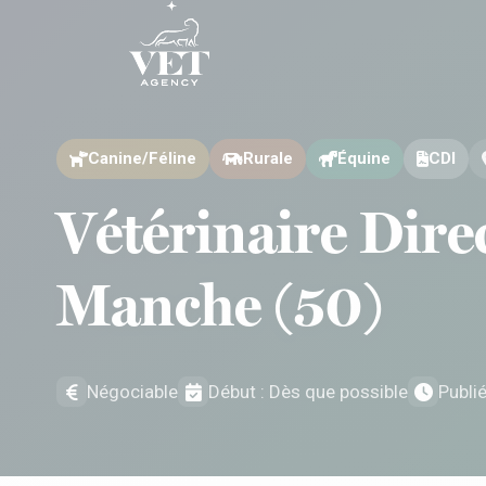
Aller au contenu
Aller au contenu
Canine/Féline
Rurale
Équine
CDI
Vétérinaire Dire
Manche (50)
Négociable
Début : Dès que possible
Publi