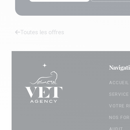
Toutes les offres
Navigat
ACCUEIL
SERVICE
VOTRE R
NOS FOR
AUDIT