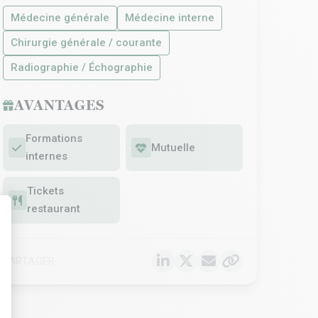
Médecine générale
Médecine interne
Chirurgie générale / courante
Radiographie / Échographie
AVANTAGES
Formations
Mutuelle
internes
Tickets
restaurant
t : Personnalisez vos Options
PARTAGER