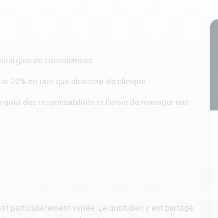
hirurgies de convenances
 et 20% en tant que directeur de clinique
e goût des responsabilités et l’envie de manager une
 est particulièrement variée. Le quotidien y est partagé