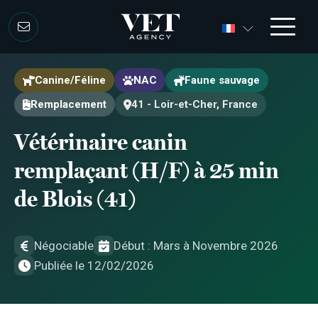
Aller au contenu
Aller au contenu
Canine/Féline
NAC
Faune sauvage
Remplacement
41 - Loir-et-Cher, France
Vétérinaire canin
remplaçant (H/F) à 25 min
de Blois (41)
Négociable
Début : Mars à Novembre 2026
Publiée le 12/02/2026