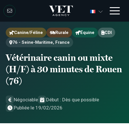
Aller au contenu
Aller au contenu
Canine/Féline
Rurale
Équine
CDI
76 - Seine-Maritime, France
Vétérinaire canin ou mixte
(H/F) à 30 minutes de Rouen
(76)
Négociable
Début : Dès que possible
Publiée le 19/02/2026