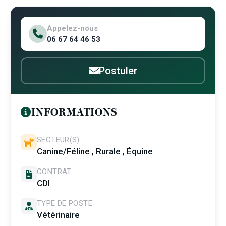
Appelez-nous
06 67 64 46 53
Postuler
INFORMATIONS
SECTEUR(S)
Canine/Féline , Rurale , Équine
CONTRAT
CDI
TYPE DE POSTE
Vétérinaire