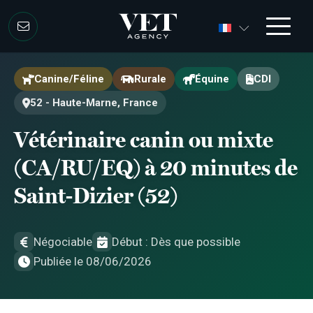
Aller au contenu
Aller au contenu
Canine/Féline
Rurale
Équine
CDI
52 - Haute-Marne, France
Vétérinaire canin ou mixte
(CA/RU/EQ) à 20 minutes de
Saint-Dizier (52)
Négociable
Début : Dès que possible
Publiée le 08/06/2026