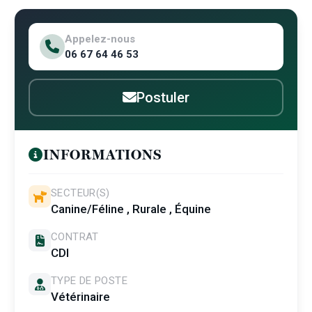
Appelez-nous
06 67 64 46 53
Postuler
INFORMATIONS
SECTEUR(S)
Canine/Féline , Rurale , Équine
CONTRAT
CDI
TYPE DE POSTE
Vétérinaire