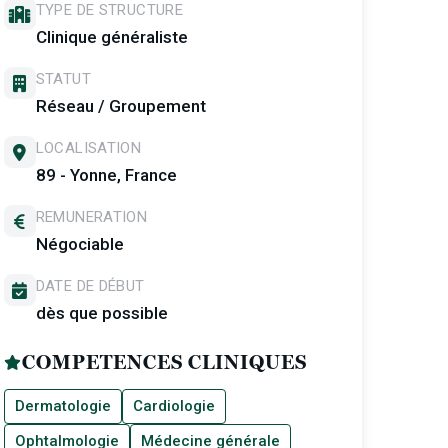
TYPE DE STRUCTURE
Clinique généraliste
STATUT
Réseau / Groupement
LOCALISATION
89 - Yonne, France
REMUNERATION
Négociable
DATE DE DÉBUT
dès que possible
COMPETENCES CLINIQUES
Dermatologie
Cardiologie
Ophtalmologie
Médecine générale