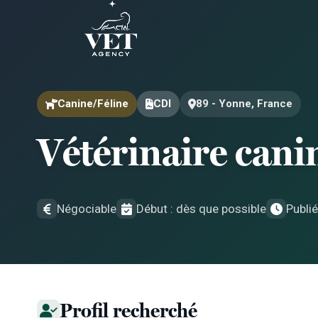
Aller au contenu
Aller au contenu
Canine/Féline
CDI
89 - Yonne, France
Vétérinaire cani
Négociable
Début : dès que possible
Publi
Profil recherché