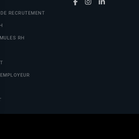
 DE RECRUTEMENT
H
MULES RH
T
 EMPLOYEUR
T
 vos Options
aramètres de confidentialité, en garantissant la conformité