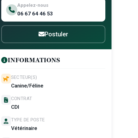
Appelez-nous
06 67 64 46 53
Postuler
INFORMATIONS
SECTEUR(S)
Canine/Féline
CONTRAT
CDI
TYPE DE POSTE
Vétérinaire