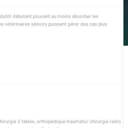
 plutôt débutant pouvant au moins absorber les
es vétérinaires séniors puissent gérer des cas plus
chirurgie 2 tables, orthopédique traumato/ chirurgie radio