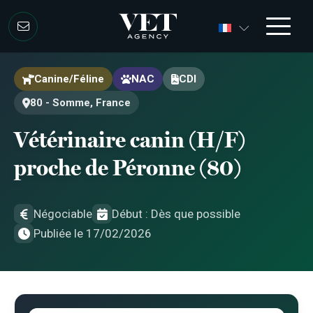
Aller au contenu
Aller au contenu
Canine/Féline
NAC
CDI
80 - Somme, France
Vétérinaire canin (H/F)
proche de Péronne (80)
Négociable
Début : Dès que possible
Publiée le 17/02/2026