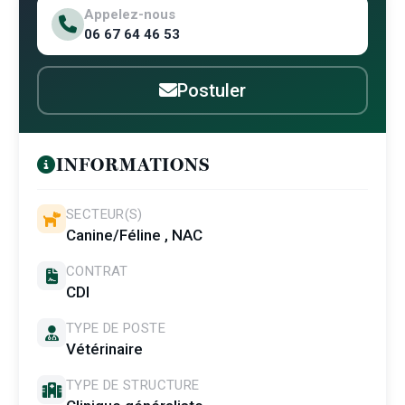
Appelez-nous
06 67 64 46 53
Postuler
INFORMATIONS
SECTEUR(S)
Canine/Féline , NAC
CONTRAT
CDI
TYPE DE POSTE
Vétérinaire
TYPE DE STRUCTURE