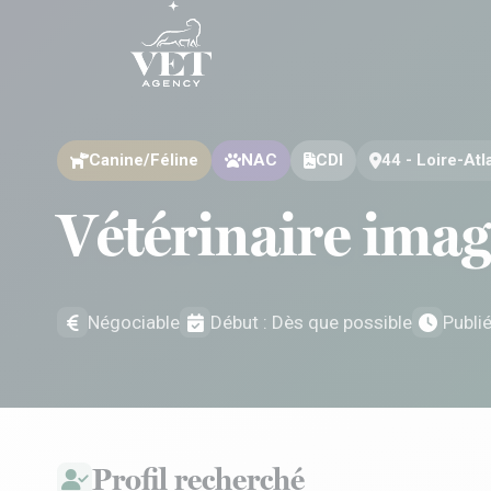
Aller au contenu
Aller au contenu
Canine/Féline
NAC
CDI
44 - Loire-Atl
Vétérinaire imag
Négociable
Début : Dès que possible
Publi
Profil recherché