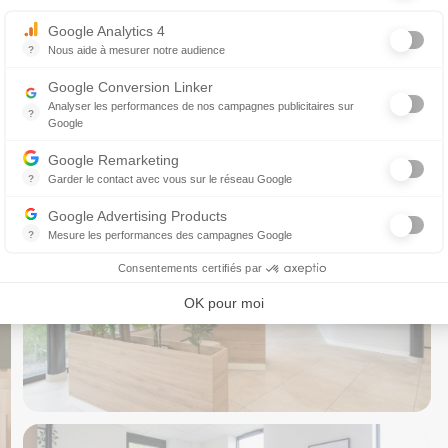
Axeptio consent
Google Analytics 4
oute, la transparence et le respect de vos choix.
?
Nous aide à mesurer notre audience
Essentiel pour la gestion du site web, il permet de mesurer des indicat
Google Conversion Linker
curiosité, nous serons ravis d’en discuter avec vous
Analyser les performances de nos campagnes publicitaires sur
?
Google
Les balises Conversion Linker facilitent la collecte des données rela
Google Remarketing
?
Garder le contact avec vous sur le réseau Google
Le reciblage publicitaire consiste à afficher des messages publicitair
Google Advertising Products
?
Mesure les performances des campagnes Google
Ce service permet aux annonceurs d'acheter des annonces ou des ban
Consentements certifiés par
OK pour moi