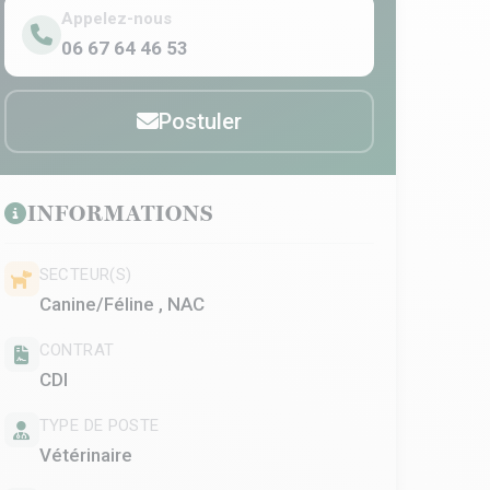
Appelez-nous
06 67 64 46 53
Postuler
INFORMATIONS
SECTEUR(S)
Canine/Féline , NAC
CONTRAT
CDI
TYPE DE POSTE
Vétérinaire