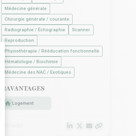
Médecine générale
Chirurgie générale / courante
Radiographie / Échographie
Scanner
Reproduction
Physiothérapie / Rééducation fonctionnelle
Hématologie / Biochimie
t : Personnalisez vos Options
Médecine des NAC / Exotiques
AVANTAGES
Logement
PARTAGER