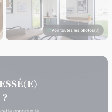
Voir toutes les photos
(3)
ESSÉ(E)
 ?
 cette opportunité