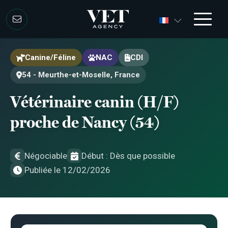
Aller au contenu
Aller au contenu
Canine/Féline
NAC
CDI
54 - Meurthe-et-Moselle, France
Vétérinaire canin (H/F)
proche de Nancy (54)
Négociable
Début : Dès que possible
Publiée le 12/02/2026