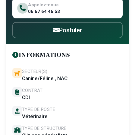
Appelez-nous
06 67 64 46 53
Postuler
INFORMATIONS
SECTEUR(S)
Canine/Féline , NAC
CONTRAT
CDI
TYPE DE POSTE
Vétérinaire
TYPE DE STRUCTURE