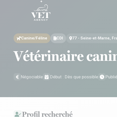
Aller au contenu
Aller au contenu
Canine/Féline
CDI
77 - Seine-et-Marne, F
Vétérinaire cani
Négociable
Début : Dès que possible
Publi
Profil recherché