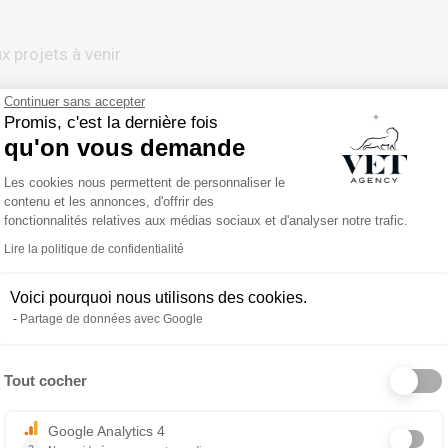
x projets à venir
Continuer sans accepter
Promis, c'est la dernière fois
qu'on vous demande
Plateforme de Gestion du Consentemen
Les cookies nous permettent de personnaliser le
contenu et les annonces, d'offrir des
fonctionnalités relatives aux médias sociaux et d'analyser notre trafic.
s et ASV en France et à l’international avec une approche
Lire la politique de confidentialité
Voici pourquoi nous utilisons des cookies.
cord avec la personne qui le porte.
Partage de données avec Google
 échange confidentiel, gratuit et sans engagement.
Tout cocher
rs, de votre quotidien, et de ce que vous attendez
Axeptio consent
Google Analytics 4