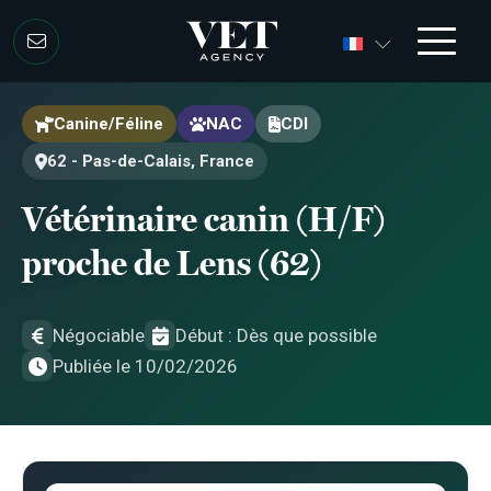
Aller au contenu
Aller au contenu
Canine/Féline
NAC
CDI
62 - Pas-de-Calais, France
Vétérinaire canin (H/F)
proche de Lens (62)
Négociable
Début : Dès que possible
Publiée le 10/02/2026