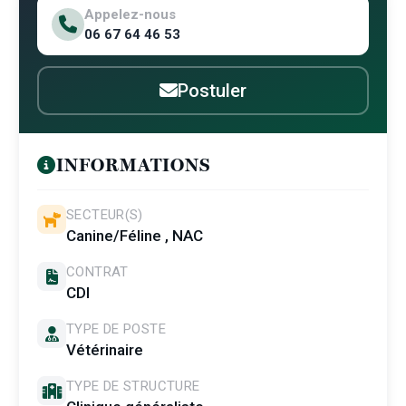
Appelez-nous
06 67 64 46 53
Postuler
INFORMATIONS
SECTEUR(S)
Canine/Féline , NAC
CONTRAT
CDI
TYPE DE POSTE
Vétérinaire
TYPE DE STRUCTURE