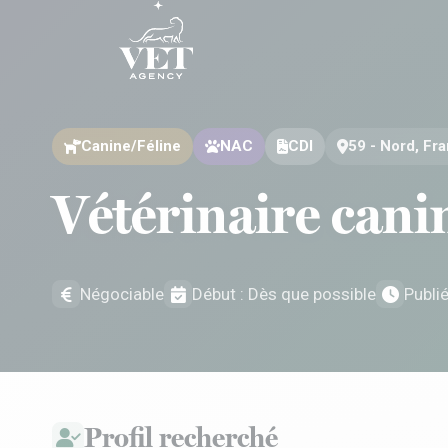
Aller au contenu
Aller au contenu
Canine/Féline
NAC
CDI
59 - Nord, Fr
Vétérinaire cani
Négociable
Début : Dès que possible
Publi
Profil recherché