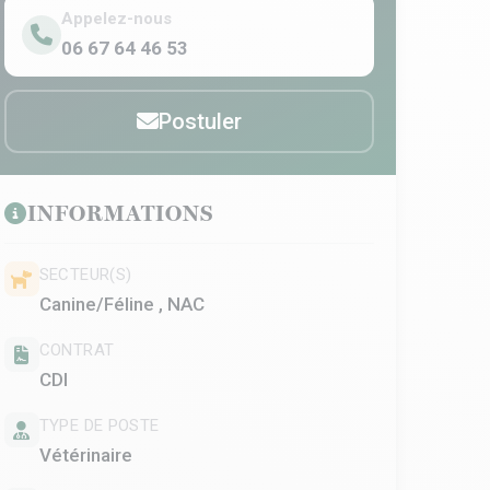
Appelez-nous
06 67 64 46 53
Postuler
INFORMATIONS
SECTEUR(S)
Canine/Féline , NAC
CONTRAT
CDI
TYPE DE POSTE
Vétérinaire