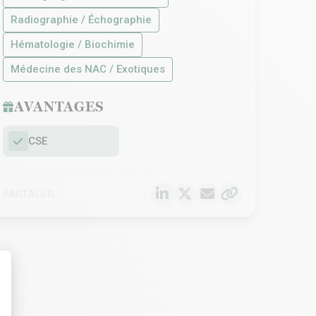
Radiographie / Échographie
Hématologie / Biochimie
Médecine des NAC / Exotiques
AVANTAGES
CSE
PARTAGER
t : Personnalisez vos Options