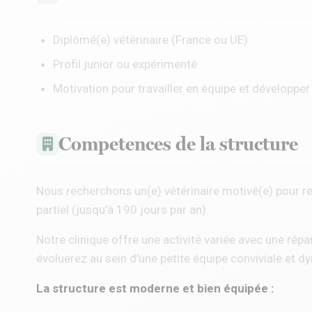
Diplômé(e) vétérinaire (France ou UE)
Profil junior ou expérimenté
Motivation pour travailler en équipe et développer l
Competences de la structure
Nous recherchons un(e) vétérinaire motivé(e) pour re
partiel (jusqu’à 190 jours par an).
Notre clinique offre une activité variée avec une rép
évoluerez au sein d’une petite équipe conviviale et 
La structure est moderne et bien équipée :