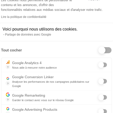
Les cookies nous permettent de personnaliser le
cord avec la personne qui le porte.
contenu et les annonces, d'offrir des
fonctionnalités relatives aux médias sociaux et d'analyser notre trafic.
 échange confidentiel, gratuit et sans engagement.
Lire la politique de confidentialité
rs, de votre quotidien, et de ce que vous attendez
Voici pourquoi nous utilisons des cookies.
Partage de données avec Google
nimale (cliniques indépendantes, groupements, CHV,
Tout cocher
ser des opportunités cohérentes avec vos attentes,
Axeptio consent
Google Analytics 4
?
Nous aide à mesurer notre audience
Essentiel pour la gestion du site web, il permet de mesurer des indicat
Google Conversion Linker
oute, la transparence et le respect de vos choix.
Analyser les performances de nos campagnes publicitaires sur
?
Google
curiosité, nous serons ravis d’en discuter avec vous.
Les balises Conversion Linker facilitent la collecte des données rela
Google Remarketing
?
Garder le contact avec vous sur le réseau Google
Le reciblage publicitaire consiste à afficher des messages publicitair
Google Advertising Products