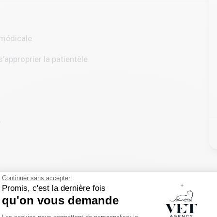
 médicale
s’approprier la patientèle
é
Continuer sans accepter
Promis, c'est la dernière fois
s et ASV en France et à l’international avec une approche
qu'on vous demande
Plateforme de Gestion du Consentemen