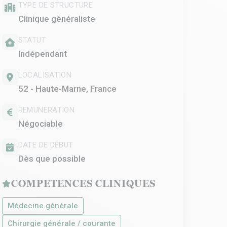
TYPE DE STRUCTURE
Clinique généraliste
STATUT
Indépendant
LOCALISATION
52 - Haute-Marne, France
REMUNERATION
Négociable
DATE DE DÉBUT
Dès que possible
COMPETENCES CLINIQUES
Médecine générale
Chirurgie générale / courante