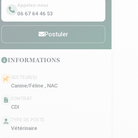
Appelez-nous
06 67 64 46 53
Postuler
INFORMATIONS
SECTEUR(S)
Canine/Féline , NAC
CONTRAT
CDI
TYPE DE POSTE
Vétérinaire