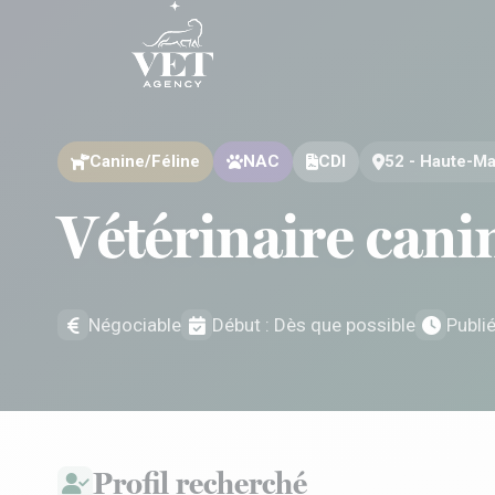
Aller au contenu
Aller au contenu
Canine/Féline
NAC
CDI
52 - Haute-Ma
Vétérinaire can
Négociable
Début : Dès que possible
Publi
Profil recherché