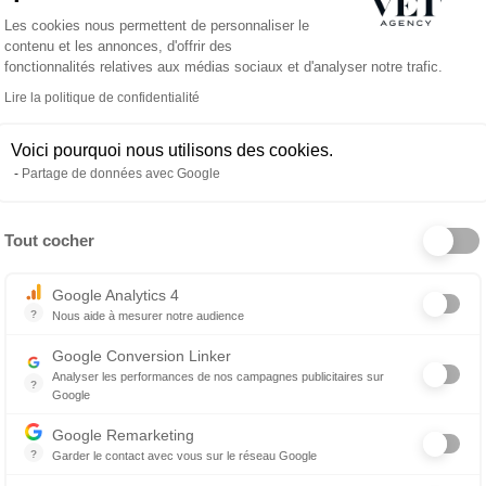
Plateforme de Gestion du Consentemen
Les cookies nous permettent de personnaliser le
 échange confidentiel, gratuit et sans engagement.
contenu et les annonces, d'offrir des
fonctionnalités relatives aux médias sociaux et d'analyser notre trafic.
rs, de votre quotidien, et de ce que vous attendez
Lire la politique de confidentialité
Voici pourquoi nous utilisons des cookies.
nimale (cliniques indépendantes, groupements, CHV,
Partage de données avec Google
ser des opportunités cohérentes avec vos attentes,
Tout cocher
Axeptio consent
Google Analytics 4
oute, la transparence et le respect de vos choix.
?
Nous aide à mesurer notre audience
Essentiel pour la gestion du site web, il permet de mesurer des indicat
Google Conversion Linker
curiosité, nous serons ravis d’en discuter avec vous.
Analyser les performances de nos campagnes publicitaires sur
?
Google
Les balises Conversion Linker facilitent la collecte des données rela
Google Remarketing
?
Garder le contact avec vous sur le réseau Google
Le reciblage publicitaire consiste à afficher des messages publicitair