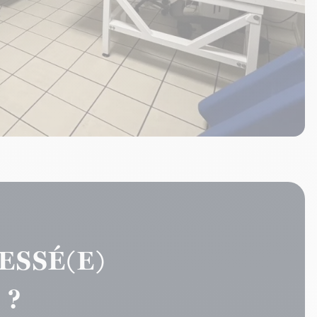
ESSÉ(E)
 ?