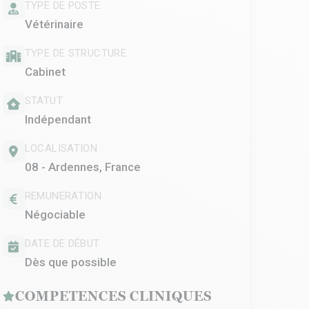
TYPE DE POSTE
Vétérinaire
TYPE DE STRUCTURE
Cabinet
STATUT
Indépendant
LOCALISATION
08 - Ardennes, France
REMUNERATION
Négociable
DATE DE DÉBUT
Dès que possible
COMPETENCES CLINIQUES