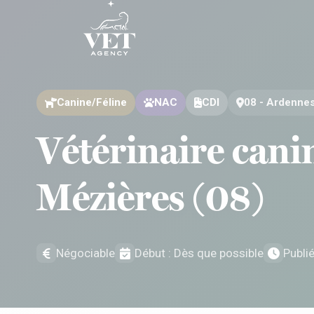
Aller au contenu
Aller au contenu
Canine/Féline
NAC
CDI
08 - Ardennes
Vétérinaire cani
Mézières (08)
Négociable
Début : Dès que possible
Publi