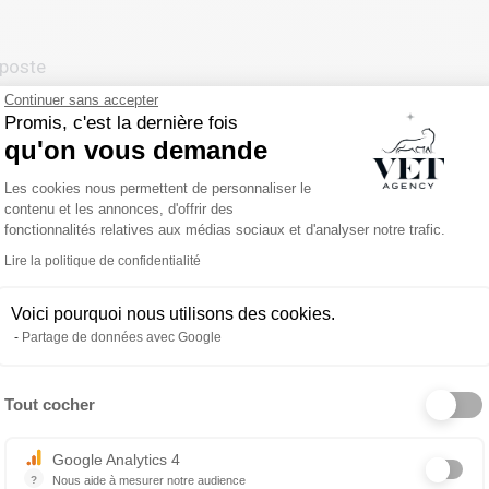
 poste
Continuer sans accepter
isation)
Promis, c'est la dernière fois
qu'on vous demande
(optionnelle, non imposée)
Plateforme de Gestion du Consentemen
Les cookies nous permettent de personnaliser le
contenu et les annonces, d'offrir des
fonctionnalités relatives aux médias sociaux et d'analyser notre trafic.
Lire la politique de confidentialité
Voici pourquoi nous utilisons des cookies.
s et ASV en France et à l’international avec une approche
Partage de données avec Google
cord avec la personne qui le porte.
Tout cocher
Axeptio consent
 échange confidentiel, gratuit et sans engagement.
Google Analytics 4
?
Nous aide à mesurer notre audience