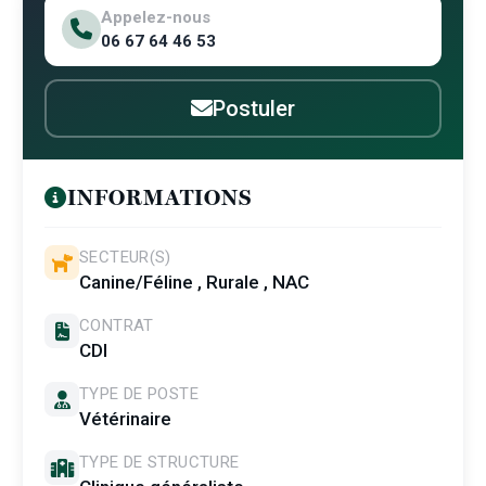
Appelez-nous
06 67 64 46 53
Postuler
INFORMATIONS
SECTEUR(S)
Canine/Féline , Rurale , NAC
CONTRAT
CDI
TYPE DE POSTE
Vétérinaire
TYPE DE STRUCTURE