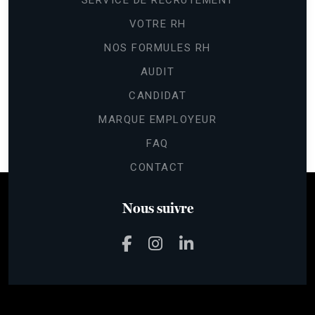
SERVICE DE RECRUTEMENT
VOTRE RH
NOS FORMULES RH
AUDIT
CANDIDAT
Continuer sans accepter
Gestion
MARQUE EMPLOYEUR
des cookies
FAQ
Les cookies nous permettent de
CONTACT
personnaliser le contenu et les annonces,
d'offrir des fonctionnalités relatives aux médias sociaux et d'analyser
notre trafic.
Nous suivre
Pour modifier vos préférences par la suite, cliquez sur le lien
'Préférences de cookies' situé dans le pied de page.
Lire la politique de confidentialité
Voici pourquoi nous utilisons des cookies.
Mesure d'audience & Analytics
Annonces personnalisées