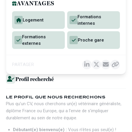
AVANTAGES
Formations
Logement
internes
Formations
Proche gare
externes
PARTAGER
Profil recherché
LE PROFIL QUE NOUS RECHERCHONS
Plus qu’un CV, nous cherchons un(e) vétérinaire généraliste,
diplôme France ou Europe, qui a l’envie de s’impliquer
durablement au sein de notre équipe.
Débutant(e) bienvenu(e) :
Vous n’êtes pas seul(e) !