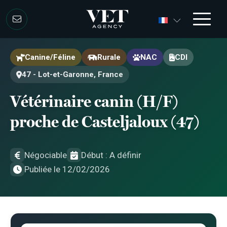
Aller au contenu
Aller au contenu
Canine/Féline
Rurale
NAC
CDI
47 - Lot-et-Garonne, France
Vétérinaire canin (H/F)
proche de Casteljaloux (47)
Négociable
Début : A définir
Publiée le 12/02/2026