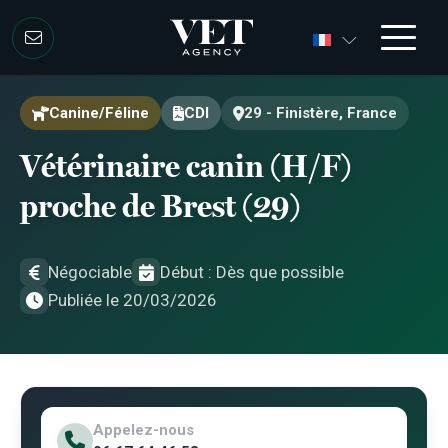
Aller au contenu
Aller au contenu
Canine/Féline
CDI
29 - Finistère, France
Vétérinaire canin (H/F)
proche de Brest (29)
Négociable
Début : Dès que possible
Publiée le 20/03/2026
Appelez-nous