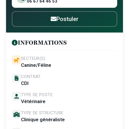
06 67 64 46 53
Postuler
INFORMATIONS
SECTEUR(S)
Canine/Féline
CONTRAT
CDI
TYPE DE POSTE
Vétérinaire
TYPE DE STRUCTURE
Clinique généraliste