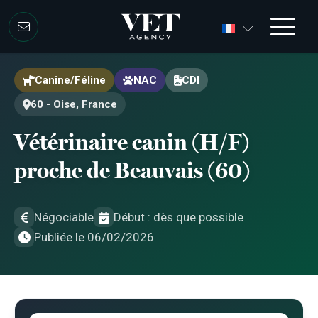
Aller au contenu
Aller au contenu
Canine/Féline
NAC
CDI
60 - Oise, France
Vétérinaire canin (H/F)
proche de Beauvais (60)
Négociable
Début : dès que possible
Publiée le 06/02/2026