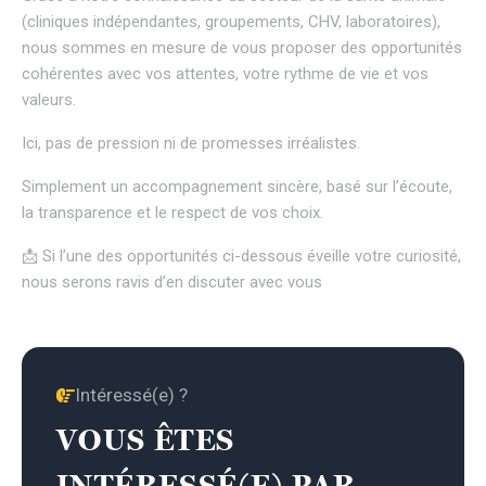
(cliniques indépendantes, groupements, CHV, laboratoires),
nous sommes en mesure de vous proposer des opportunités
cohérentes avec vos attentes, votre rythme de vie et vos
valeurs.
Ici, pas de pression ni de promesses irréalistes.
Simplement un accompagnement sincère, basé sur l’écoute,
la transparence et le respect de vos choix.
📩 Si l’une des opportunités ci-dessous éveille votre curiosité,
nous serons ravis d’en discuter avec vous
Intéressé(e) ?
VOUS ÊTES
INTÉRESSÉ(E) PAR