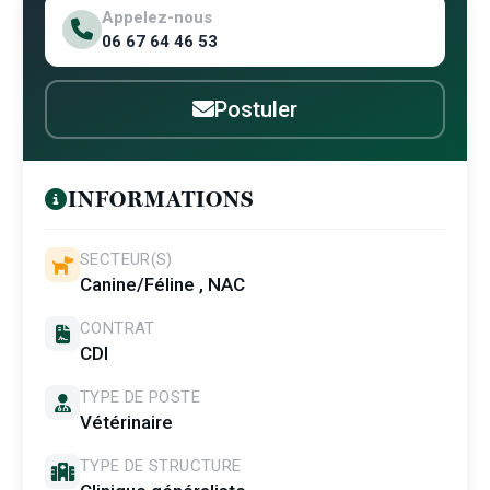
Appelez-nous
06 67 64 46 53
Postuler
INFORMATIONS
SECTEUR(S)
Canine/Féline , NAC
CONTRAT
CDI
TYPE DE POSTE
Vétérinaire
TYPE DE STRUCTURE