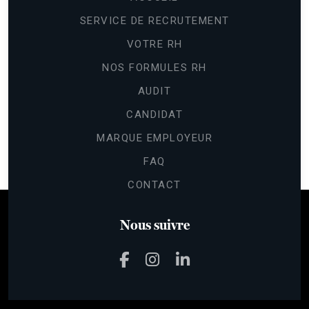
SERVICE DE RECRUTEMENT
VOTRE RH
NOS FORMULES RH
AUDIT
CANDIDAT
Continuer sans accepter
Gestion
MARQUE EMPLOYEUR
des cookies
FAQ
Les cookies nous permettent de
CONTACT
personnaliser le contenu et les annonces,
d'offrir des fonctionnalités relatives aux médias sociaux et d'analyser
notre trafic.
Nous suivre
Pour modifier vos préférences par la suite, cliquez sur le lien
'Préférences de cookies' situé dans le pied de page.
Lire la politique de confidentialité
Voici pourquoi nous utilisons des cookies.