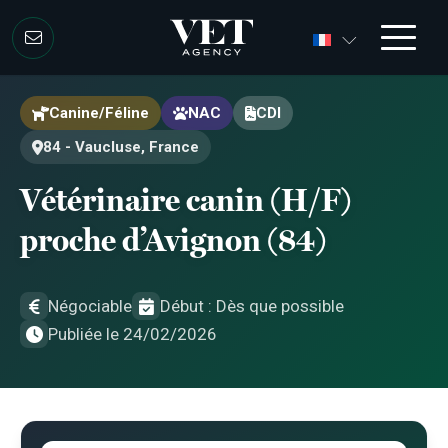
Aller au contenu
Aller au contenu
Canine/Féline
NAC
CDI
84 - Vaucluse, France
Vétérinaire canin (H/F)
proche d’Avignon (84)
Négociable
Début : Dès que possible
Publiée le 24/02/2026