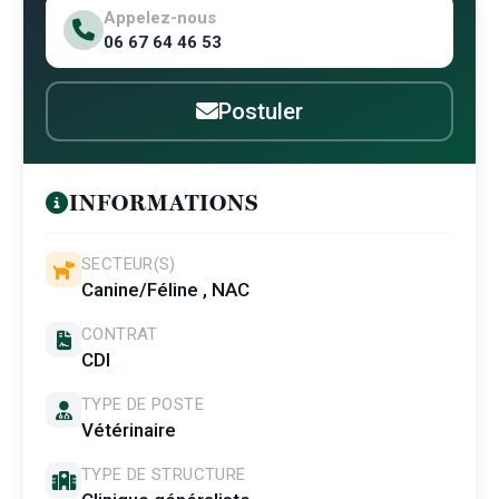
Appelez-nous
06 67 64 46 53
Postuler
INFORMATIONS
SECTEUR(S)
Canine/Féline , NAC
CONTRAT
CDI
TYPE DE POSTE
Vétérinaire
TYPE DE STRUCTURE