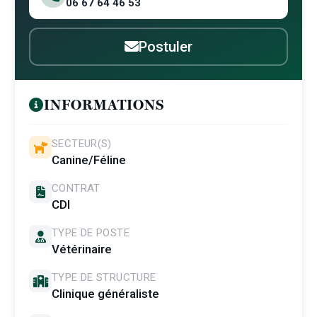
06 67 64 46 53
Postuler
INFORMATIONS
SECTEUR(S)
Canine/Féline
CONTRAT
CDI
TYPE DE POSTE
Vétérinaire
TYPE DE STRUCTURE
Clinique généraliste