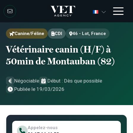
Aller au contenu
Aller au contenu
Canine/Féline
CDI
46 - Lot, France
Vétérinaire canin (H/F) à
50min de Montauban (82)
Négociable
Début : Dès que possible
Publiée le 19/03/2026
Appelez-nous