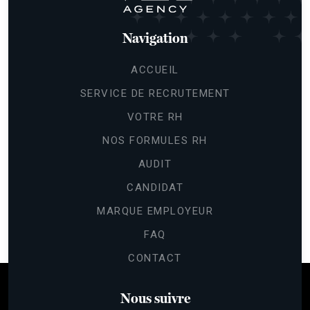
Navigation
ACCUEIL
SERVICE DE RECRUTEMENT
VOTRE RH
NOS FORMULES RH
AUDIT
CANDIDAT
Continuer sans accepter
Gestion
MARQUE EMPLOYEUR
des cookies
FAQ
Les cookies nous permettent de
CONTACT
personnaliser le contenu et les annonces,
d'offrir des fonctionnalités relatives aux médias sociaux et d'analyser
notre trafic.
Nous suivre