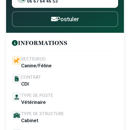
06 67 64 46 53
Postuler
INFORMATIONS
SECTEUR(S)
Canine/Féline
CONTRAT
CDI
TYPE DE POSTE
Vétérinaire
TYPE DE STRUCTURE
Cabinet