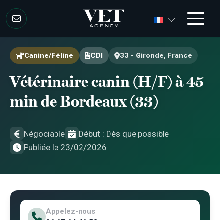
Aller au contenu
Aller au contenu
Canine/Féline
CDI
33 - Gironde, France
Vétérinaire canin (H/F) à 45
min de Bordeaux (33)
Négociable
Début : Dès que possible
Publiée le 23/02/2026
Appelez-nous