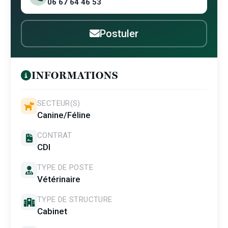
06 67 64 46 53
Postuler
INFORMATIONS
SECTEUR(S)
Canine/Féline
CONTRAT
CDI
TYPE DE POSTE
Vétérinaire
TYPE DE STRUCTURE
Cabinet