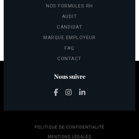
NOS FORMULES RH
AUDIT
CANDIDAT
Continuer sans accepter
Gestion
MARQUE EMPLOYEUR
des cookies
FAQ
Les cookies nous permettent de
CONTACT
personnaliser le contenu et les annonces,
d'offrir des fonctionnalités relatives aux médias sociaux et d'analyser
notre trafic.
Nous suivre
Pour modifier vos préférences par la suite, cliquez sur le lien
'Préférences de cookies' situé dans le pied de page.
Lire la politique de confidentialité
Voici pourquoi nous utilisons des cookies.
Mesure d'audience & Analytics
Annonces personnalisées
POLITIQUE DE CONFIDENTIALITÉ
Partage de données avec Google
MENTIONS LÉGALES