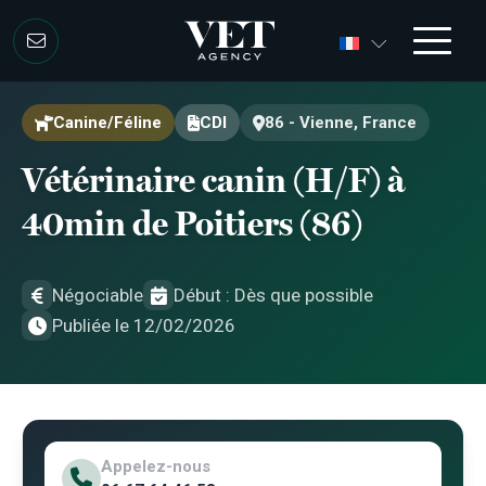
Aller au contenu
Aller au contenu
Canine/Féline
CDI
86 - Vienne, France
Vétérinaire canin (H/F) à
40min de Poitiers (86)
Négociable
Début : Dès que possible
Publiée le 12/02/2026
Appelez-nous