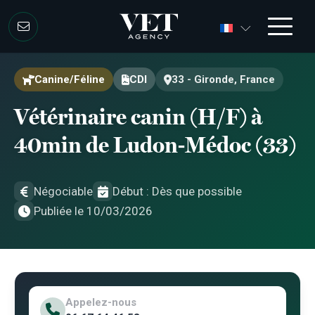
Aller au contenu
Aller au contenu
Canine/Féline
CDI
33 - Gironde, France
Vétérinaire canin (H/F) à
40min de Ludon-Médoc (33)
Négociable
Début : Dès que possible
Publiée le 10/03/2026
Appelez-nous