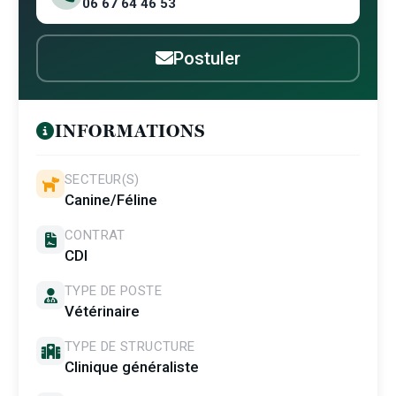
06 67 64 46 53
Postuler
INFORMATIONS
SECTEUR(S)
Canine/Féline
CONTRAT
CDI
TYPE DE POSTE
Vétérinaire
TYPE DE STRUCTURE
Clinique généraliste