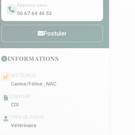
Appelez-nous
06 67 64 46 53
Postuler
INFORMATIONS
SECTEUR(S)
Canine/Féline , NAC
CONTRAT
CDI
TYPE DE POSTE
Vétérinaire