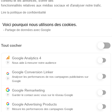
ure
contenu et les annonces, d'offrir des
fonctionnalités relatives aux médias sociaux et d'analyser notre trafic.
 par la structure
Lire la politique de confidentialité
Voici pourquoi nous utilisons des cookies.
Partage de données avec Google
Tout cocher
s et ASV en France et à l’international avec une approche
Axeptio consent
Google Analytics 4
?
Nous aide à mesurer notre audience
cord avec la personne qui le porte.
Essentiel pour la gestion du site web, il permet de mesurer des indicat
Google Conversion Linker
 échange confidentiel, gratuit et sans engagement.
Analyser les performances de nos campagnes publicitaires sur
?
Google
Les balises Conversion Linker facilitent la collecte des données rela
rs, de votre quotidien, et de ce que vous attendez
Google Remarketing
?
Garder le contact avec vous sur le réseau Google
Le reciblage publicitaire consiste à afficher des messages publicitair
nimale (cliniques indépendantes, groupements, CHV,
Google Advertising Products
?
Mesure les performances des campagnes Google
ser des opportunités cohérentes avec vos attentes,