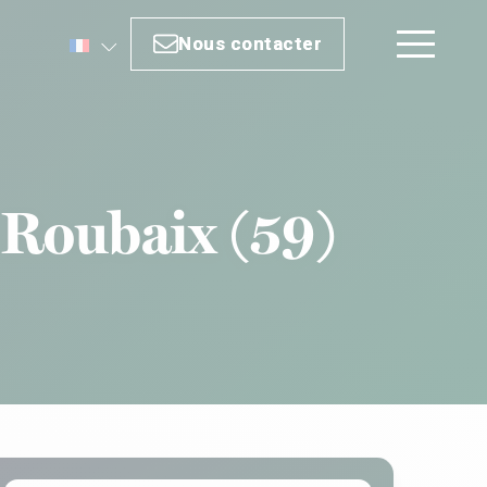
Nous contacter
Nous contacter
 Roubaix (59)