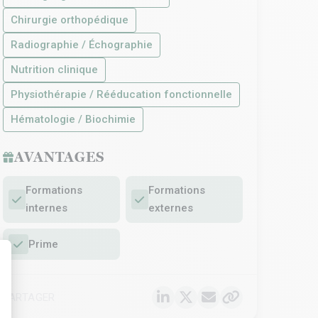
Chirurgie orthopédique
Radiographie / Échographie
Nutrition clinique
Physiothérapie / Rééducation fonctionnelle
Hématologie / Biochimie
AVANTAGES
Formations
Formations
internes
externes
Prime
PARTAGER
t : Personnalisez vos Options