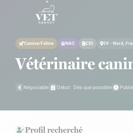
Aller au contenu
Aller au contenu
Canine/Féline
NAC
CDI
59 - Nord, Fr
Vétérinaire cani
Négociable
Début : Dès que possible
Publi
Profil recherché