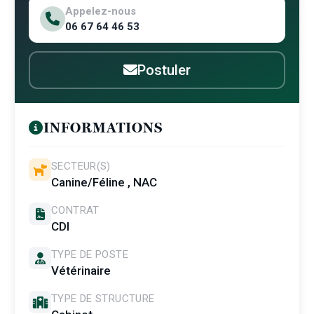
Appelez-nous
06 67 64 46 53
Postuler
INFORMATIONS
SECTEUR(S)
Canine/Féline , NAC
CONTRAT
CDI
TYPE DE POSTE
Vétérinaire
TYPE DE STRUCTURE