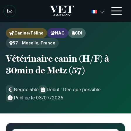
Aller au contenu
Aller au contenu
Canine/Féline
NAC
CDI
57 - Moselle, France
Vétérinaire canin (H/F) à
30min de Metz (57)
Négociable
Début : Dès que possible
Publiée le 03/07/2026