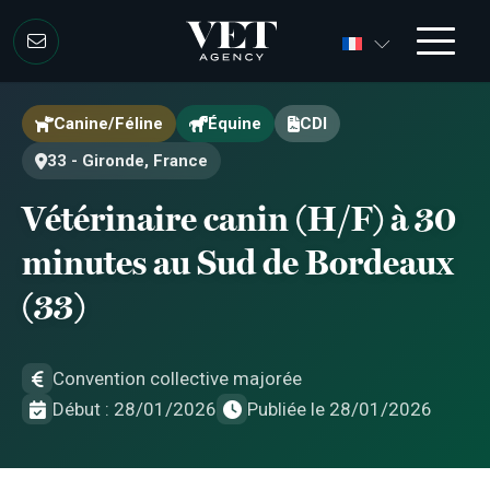
Aller au contenu
Aller au contenu
Canine/Féline
Équine
CDI
33 - Gironde, France
Vétérinaire canin (H/F) à 30
minutes au Sud de Bordeaux
(33)
Convention collective majorée
Début : 28/01/2026
Publiée le 28/01/2026