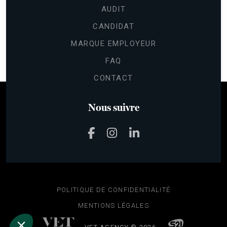
AUDIT
CANDIDAT
Continuer sans accepter
Gestion
MARQUE EMPLOYEUR
des cookies
FAQ
Les cookies nous permettent de
CONTACT
personnaliser le contenu et les annonces,
d'offrir des fonctionnalités relatives aux médias sociaux et d'analyser
notre trafic.
Nous suivre
Pour modifier vos préférences par la suite, cliquez sur le lien
'Préférences de cookies' situé dans le pied de page.
Lire la politique de confidentialité
Voici pourquoi nous utilisons des cookies.
Mesure d'audience & Analytics
Annonces personnalisées
POLITIQUE DE CONFIDENTIALITÉ
Partage de données avec Google
MENTIONS LÉGALES
Consentements certifiés par