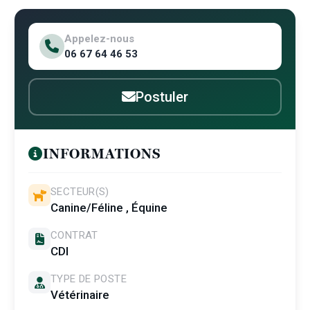
Appelez-nous
06 67 64 46 53
Postuler
INFORMATIONS
SECTEUR(S)
Canine/Féline , Équine
CONTRAT
CDI
TYPE DE POSTE
Vétérinaire