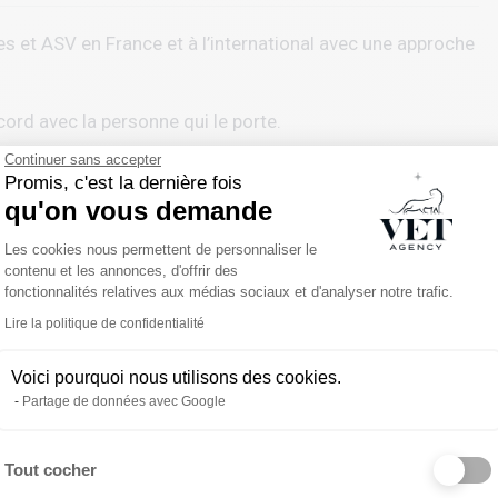
s et ASV en France et à l’international avec une approche
cord avec la personne qui le porte.
Continuer sans accepter
 échange confidentiel, gratuit et sans engagement.
Promis, c'est la dernière fois
qu'on vous demande
rs, de votre quotidien, et de ce que vous attendez
Plateforme de Gestion du Consentemen
Les cookies nous permettent de personnaliser le
contenu et les annonces, d'offrir des
fonctionnalités relatives aux médias sociaux et d'analyser notre trafic.
nimale (cliniques indépendantes, groupements, CHV,
ser des opportunités cohérentes avec vos attentes,
Lire la politique de confidentialité
Voici pourquoi nous utilisons des cookies.
Partage de données avec Google
oute, la transparence et le respect de vos choix.
Tout cocher