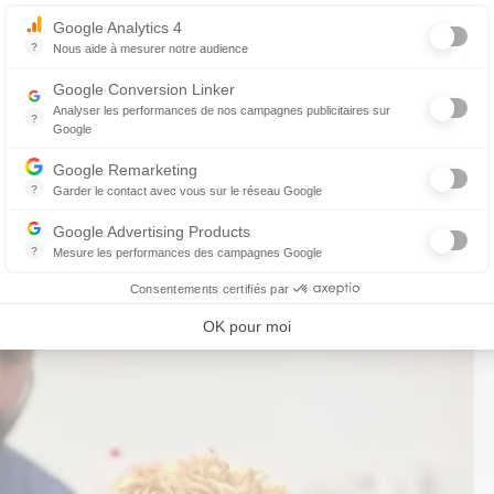
curiosité, nous serons ravis d’en discuter avec vous.
Axeptio consent
Google Analytics 4
?
Nous aide à mesurer notre audience
Essentiel pour la gestion du site web, il permet de mesurer des indicat
Google Conversion Linker
Analyser les performances de nos campagnes publicitaires sur
?
Google
Les balises Conversion Linker facilitent la collecte des données rela
Google Remarketing
?
Garder le contact avec vous sur le réseau Google
Le reciblage publicitaire consiste à afficher des messages publicitair
Google Advertising Products
?
Mesure les performances des campagnes Google
Ce service permet aux annonceurs d'acheter des annonces ou des ban
Consentements certifiés par
OK pour moi