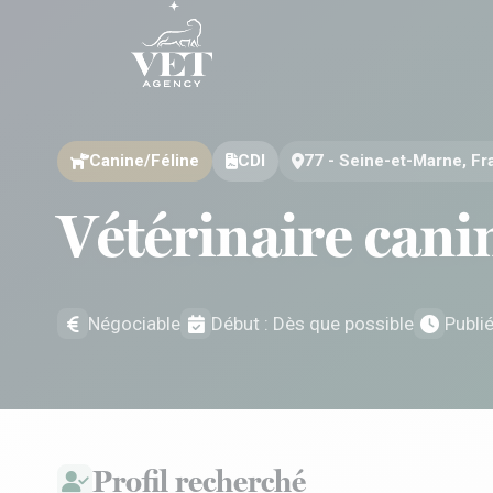
Aller au contenu
Aller au contenu
Canine/Féline
CDI
77 - Seine-et-Marne, F
Vétérinaire cani
Négociable
Début : Dès que possible
Publi
Profil recherché