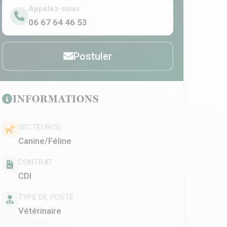
Appelez-nous
06 67 64 46 53
Postuler
INFORMATIONS
SECTEUR(S)
Canine/Féline
CONTRAT
CDI
TYPE DE POSTE
Vétérinaire