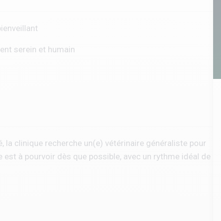
ienveillant
ent serein et humain
la clinique recherche un(e) vétérinaire généraliste pour
 est à pourvoir dès que possible, avec un rythme idéal de