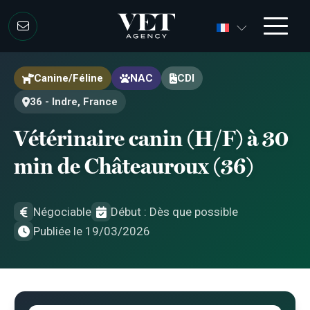
Aller au contenu
Aller au contenu
Canine/Féline
NAC
CDI
36 - Indre, France
Vétérinaire canin (H/F) à 30
min de Châteauroux (36)
Négociable
Début : Dès que possible
Publiée le 19/03/2026