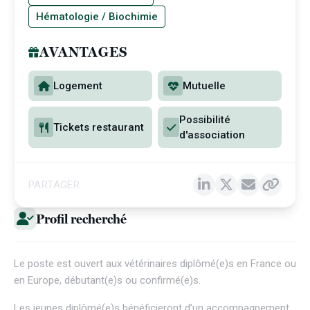
Hématologie / Biochimie
AVANTAGES
Logement
Mutuelle
Possibilité
Tickets restaurant
d'association
PARTAGER
Profil recherché
Le poste est ouvert aux vétérinaires diplômé(e)s en France ou
en Europe, débutant(e)s ou confirmé(e)s.
Les jeunes diplômé(e)s bénéficieront d’un accompagnement