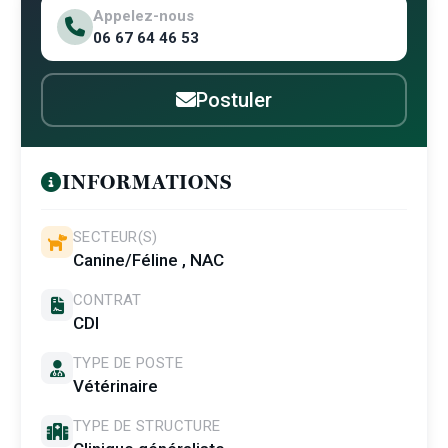
Appelez-nous
06 67 64 46 53
Postuler
INFORMATIONS
SECTEUR(S)
Canine/Féline , NAC
CONTRAT
CDI
TYPE DE POSTE
Vétérinaire
TYPE DE STRUCTURE