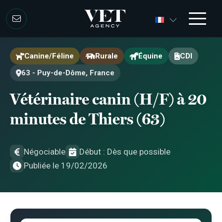
Aller au contenu
Aller au contenu
Canine/Féline
Rurale
Équine
CDI
63 - Puy-de-Dôme, France
Vétérinaire canin (H/F) à 20
minutes de Thiers (63)
Négociable
Début : Dès que possible
Publiée le 19/02/2026