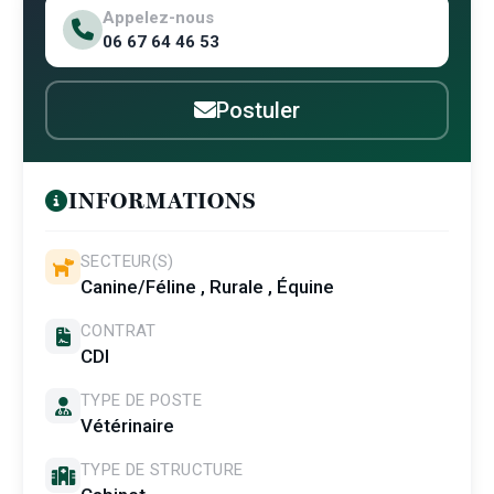
Appelez-nous
06 67 64 46 53
Postuler
INFORMATIONS
SECTEUR(S)
Canine/Féline , Rurale , Équine
CONTRAT
CDI
TYPE DE POSTE
Vétérinaire
TYPE DE STRUCTURE