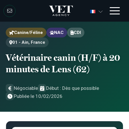
Aller au contenu
Aller au contenu
Canine/Féline
NAC
CDI
01 - Ain, France
Vétérinaire canin (H/F) à 20
minutes de Lens (62)
Négociable
Début : Dès que possible
Publiée le 10/02/2026