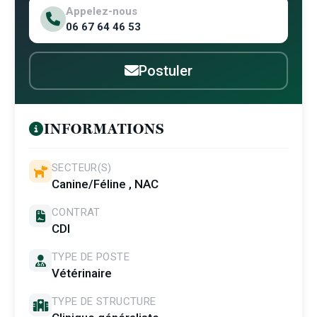
Appelez-nous
06 67 64 46 53
Postuler
INFORMATIONS
SECTEUR(S)
Canine/Féline , NAC
CONTRAT
CDI
TYPE DE POSTE
Vétérinaire
TYPE DE STRUCTURE