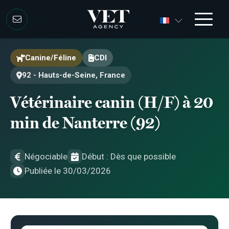
Aller au contenu
Aller au contenu
Canine/Féline
CDI
92 - Hauts-de-Seine, France
Vétérinaire canin (H/F) à 20
min de Nanterre (92)
Négociable
Début : Dès que possible
Publiée le 30/03/2026