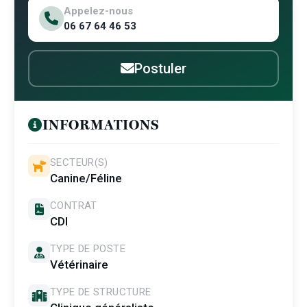
Appelez-nous
06 67 64 46 53
Postuler
INFORMATIONS
SECTEUR(S)
Canine/Féline
CONTRAT
CDI
TYPE DE POSTE
Vétérinaire
TYPE DE STRUCTURE