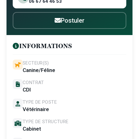
06 67 64 46 53
Postuler
INFORMATIONS
SECTEUR(S)
Canine/Féline
CONTRAT
CDI
TYPE DE POSTE
Vétérinaire
TYPE DE STRUCTURE
Cabinet