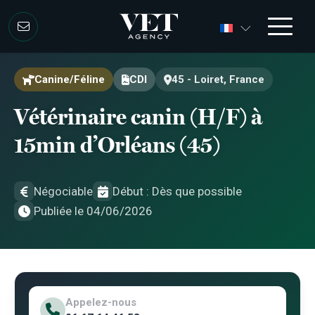
Aller au contenu
Aller au contenu
Canine/Féline
CDI
45 - Loiret, France
Vétérinaire canin (H/F) à
15min d’Orléans (45)
Négociable
Début : Dès que possible
Publiée le 04/06/2026
Appelez-nous