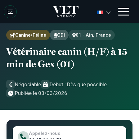
Aller au contenu
Aller au contenu
Canine/Féline
CDI
01 - Ain, France
Vétérinaire canin (H/F) à 15
min de Gex (01)
Négociable
Début : Dès que possible
Publiée le 03/03/2026
Appelez-nous