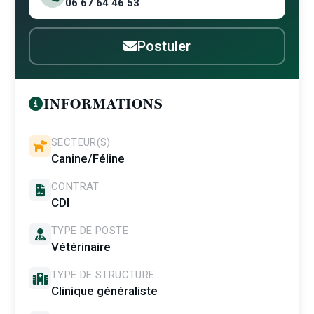
06 67 64 46 53
Postuler
INFORMATIONS
SECTEUR(S)
Canine/Féline
CONTRAT
CDI
TYPE DE POSTE
Vétérinaire
TYPE DE STRUCTURE
Clinique généraliste