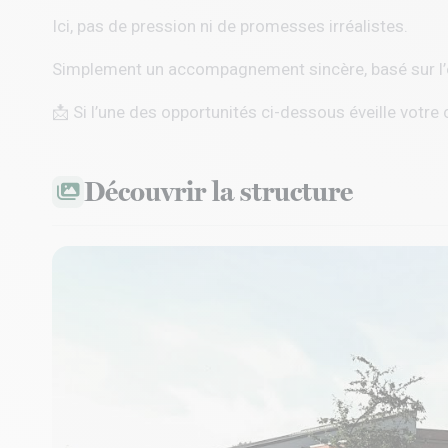
Ici, pas de pression ni de promesses irréalistes.
Simplement un accompagnement sincère, basé sur l’éc
📩 Si l’une des opportunités ci-dessous éveille votre 
Découvrir la structure