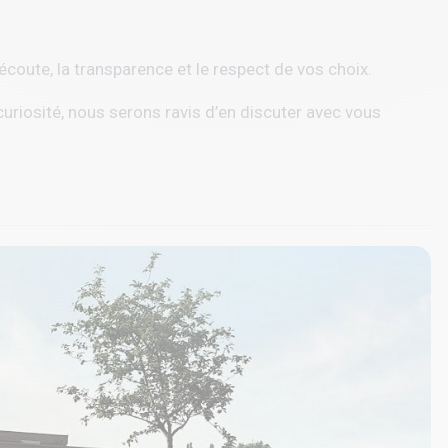
oute, la transparence et le respect de vos choix.
curiosité, nous serons ravis d’en discuter avec vous