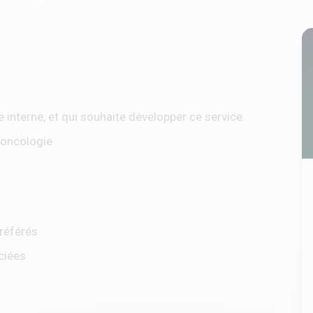
 interne, et qui souhaite développer ce service.
 oncologie
référés
ciées