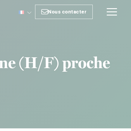
Nous contacter
Nous contacter
rne (H/F) proche