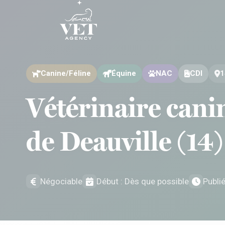
Aller au contenu
Aller au contenu
Canine/Féline
Équine
NAC
CDI
1
Vétérinaire cani
de Deauville (14)
Négociable
Début : Dès que possible
Publi