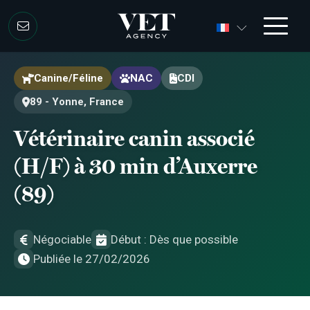
Aller au contenu
Aller au contenu
Canine/Féline
NAC
CDI
89 - Yonne, France
Vétérinaire canin associé
(H/F) à 30 min d’Auxerre
(89)
Négociable
Début : Dès que possible
Publiée le 27/02/2026