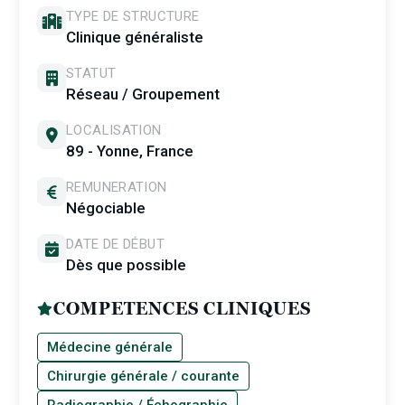
TYPE DE STRUCTURE
Clinique généraliste
STATUT
Réseau / Groupement
LOCALISATION
89 - Yonne, France
REMUNERATION
Négociable
DATE DE DÉBUT
Dès que possible
COMPETENCES CLINIQUES
Médecine générale
Chirurgie générale / courante