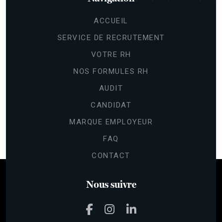
ACCUEIL
SERVICE DE RECRUTEMENT
VOTRE RH
NOS FORMULES RH
AUDIT
CANDIDAT
Continuer sans accepter
Gestion
MARQUE EMPLOYEUR
des cookies
FAQ
Les cookies nous permettent de
CONTACT
personnaliser le contenu et les annonces,
d'offrir des fonctionnalités relatives aux médias sociaux et d'analyser
notre trafic.
Nous suivre
Pour modifier vos préférences par la suite, cliquez sur le lien
'Préférences de cookies' situé dans le pied de page.
Lire la politique de confidentialité