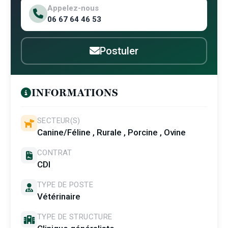
Appelez-nous
06 67 64 46 53
Postuler
INFORMATIONS
SECTEUR(S)
Canine/Féline , Rurale , Porcine , Ovine
CONTRAT
CDI
TYPE DE POSTE
Vétérinaire
TYPE DE STRUCTURE