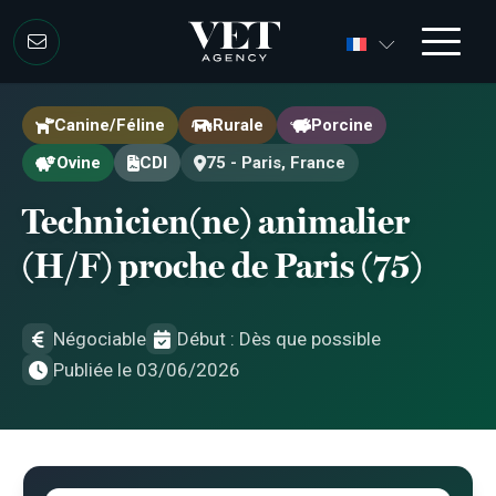
Aller au contenu
Aller au contenu
Canine/Féline
Rurale
Porcine
Ovine
CDI
75 - Paris, France
Technicien(ne) animalier
(H/F) proche de Paris (75)
Négociable
Début : Dès que possible
Publiée le 03/06/2026