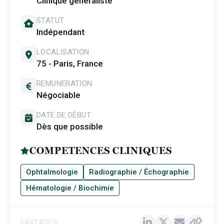
Clinique généraliste
STATUT
Indépendant
LOCALISATION
75 - Paris, France
REMUNERATION
Négociable
DATE DE DÉBUT
Dès que possible
COMPETENCES CLINIQUES
Ophtalmologie
Radiographie / Échographie
Hématologie / Biochimie
PARTAGER