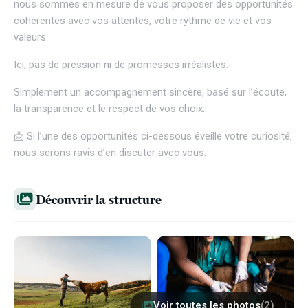
nous sommes en mesure de vous proposer des opportunités
cohérentes avec vos attentes, votre rythme de vie et vos
valeurs.
Ici, pas de pression ni de promesses irréalistes.
Simplement un accompagnement sincère, basé sur l’écoute,
la transparence et le respect de vos choix.
📩 Si l’une des opportunités ci-dessous éveille votre curiosité,
nous serons ravis d’en discuter avec vous.
Découvrir la structure
Voir toutes les photos
(2)