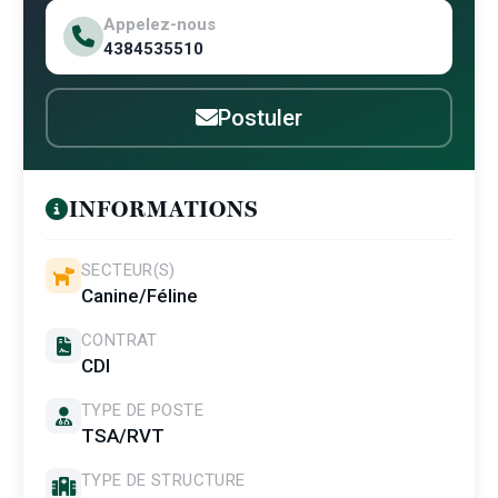
Appelez-nous
4384535510
Postuler
INFORMATIONS
SECTEUR(S)
Canine/Féline
CONTRAT
CDI
TYPE DE POSTE
TSA/RVT
TYPE DE STRUCTURE