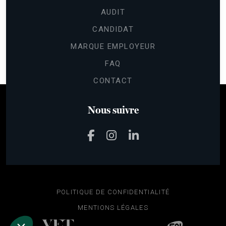
AUDIT
CANDIDAT
Continuer sans accepter
Gestion
MARQUE EMPLOYEUR
des cookies
FAQ
Les cookies nous permettent de
CONTACT
personnaliser le contenu et les annonces,
d'offrir des fonctionnalités relatives aux médias sociaux et d'analyser
notre trafic.
Nous suivre
Pour modifier vos préférences par la suite, cliquez sur le lien
'Préférences de cookies' situé dans le pied de page.
Lire la politique de confidentialité
Voici pourquoi nous utilisons des cookies.
Mesure d'audience & Analytics
Annonces personnalisées
POLITIQUE DE CONFIDENTIALITÉ
Partage de données avec Google
MENTIONS LÉGALES
Consentements certifiés par