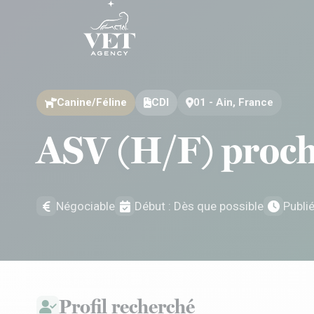
Aller au contenu
Aller au contenu
Canine/Féline
CDI
01 - Ain, France
ASV (H/F) proch
Négociable
Début : Dès que possible
Publi
Profil recherché