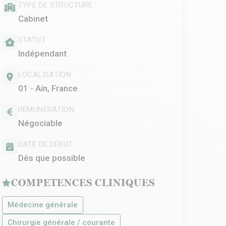
TYPE DE STRUCTURE
Cabinet
STATUT
Indépendant
LOCALISATION
01 - Ain, France
REMUNERATION
Négociable
DATE DE DÉBUT
Dès que possible
COMPETENCES CLINIQUES
Médecine générale
Chirurgie générale / courante