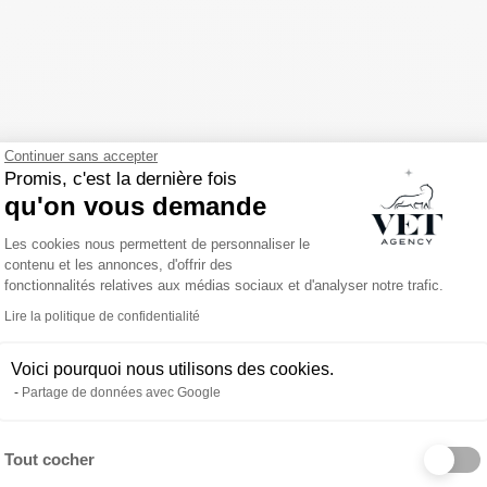
Continuer sans accepter
Promis, c'est la dernière fois
qu'on vous demande
Plateforme de Gestion du Consentemen
Les cookies nous permettent de personnaliser le
contenu et les annonces, d'offrir des
e: Le soir : jusqu’à 23 h, régulées par Alvetis. 1 à 2 par
fonctionnalités relatives aux médias sociaux et d'analyser notre trafic.
ées par Alvetis , 4 à 5 par an
Lire la politique de confidentialité
Voici pourquoi nous utilisons des cookies.
Partage de données avec Google
ce
Tout cocher