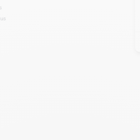
s
ous